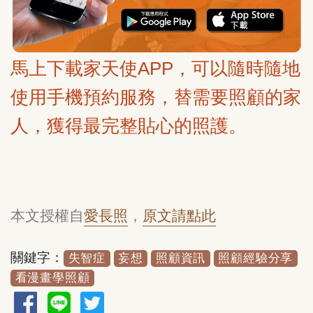
馬上下載家天使APP，可以隨時隨地
使用手機預約服務，替需要照顧的家
人，獲得最完整貼心的照護。
本文授權自
愛長照
，
原文請點此
關鍵字：
失智症
妄想
照顧資訊
照顧經驗分享
看漫畫學照顧