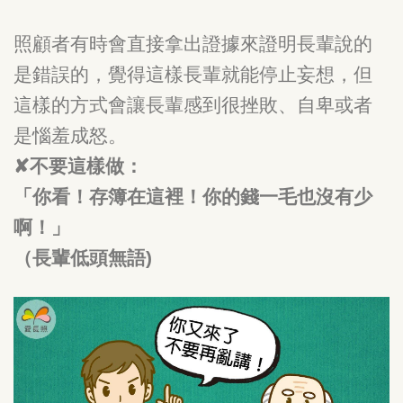
照顧者有時會直接拿出證據來證明長輩說的
是錯誤的，覺得這樣長輩就能停止妄想，但
這樣的方式會讓長輩感到很挫敗、自卑或者
是惱羞成怒。
✘不要這樣做：
「你看！存簿在這裡！你的錢一毛也沒有少
啊！」
（長輩低頭無語)