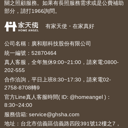
關之照顧服務。如果有長照服務需求或是公費補助
部分，請打1966詢問。
有家天使・在家真好
公司名稱：廣和順科技股份有限公司
統一編號：52870464
真人客服，全年無休9:00~21:00，請來電:
0800-
202-555
合作洽詢，平日上班8:30~17:30，請來電
02-
2758-8708
轉9
官方Line真人客服時間( ID: @homeangel )：
8:30~24:00
服務信箱: service@ghsha.com
地址：台北市信義區信義路四段391號12樓之7，