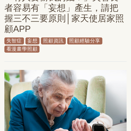
者容易有「妄想」產生，請把
握三不三要原則│家天使居家照
顧APP
失智症
妄想
照顧資訊
照顧經驗分享
看漫畫學照顧