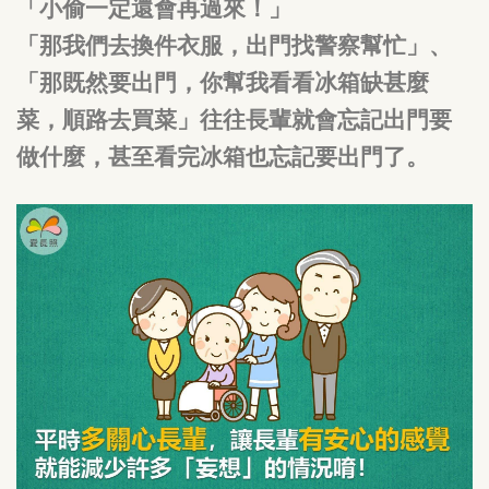
「小偷一定還會再過來！」
「那我們去換件衣服，出門找警察幫忙」、
「那既然要出門，你幫我看看冰箱缺甚麼
菜，順路去買菜」往往長輩就會忘記出門要
做什麼，甚至看完冰箱也忘記要出門了。