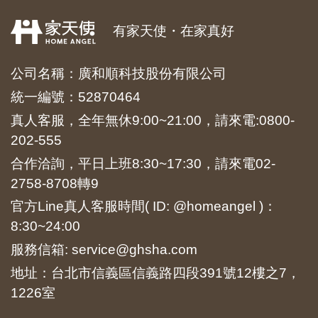
有家天使・在家真好
公司名稱：廣和順科技股份有限公司
統一編號：52870464
真人客服，全年無休9:00~21:00，請來電:
0800-
202-555
合作洽詢，平日上班8:30~17:30，請來電
02-
2758-8708
轉9
官方Line真人客服時間( ID: @homeangel )：
8:30~24:00
服務信箱: service@ghsha.com
地址：台北市信義區信義路四段391號12樓之7，
1226室