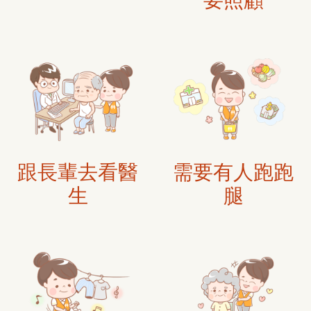
要照顧
跟長輩去看醫
需要有人跑跑
生
腿