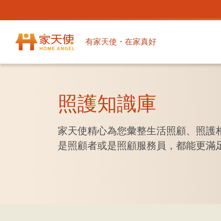
有家天使・在家真好
照護知識庫
家天使精心為您彙整生活照顧、照護
是照顧者或是照顧服務員，都能更滿