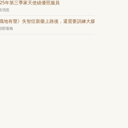
025年第三季家天使績優照服員
新消息
職地有聲》失智症新藥上路後，還需要訓練大腦嗎？——從日常
顧部落格