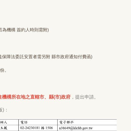
為機構 簽約人時則需附)
權益保障法委託安置者需另附 縣市政府通知付費函)
 份。
住機構所在地之直轄市、縣(市)政府
，提出申請。
版)：