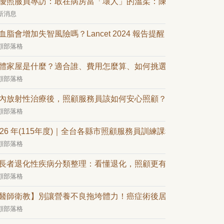
優照服員專訪：敢在病房當「壞人」的溫柔：陳淑惠的二十年照
新消息
血脂會增加失智風險嗎？Lancet 2024 報告提醒：中年 LDL 是
顧部落格
體家屋是什麼？適合誰、費用怎麼算、如何挑選一次看懂
顧部落格
內放射性治療後，照顧服務員該如何安心照顧？
顧部落格
026 年(115年度)｜全台各縣市照顧服務員訓練課程(持續更新中)
顧部落格
長者退化性疾病分類整理：看懂退化，照顧更有方向
顧部落格
醫師衛教】別讓營養不良拖垮體力！癌症術後居家飲食攻略
顧部落格