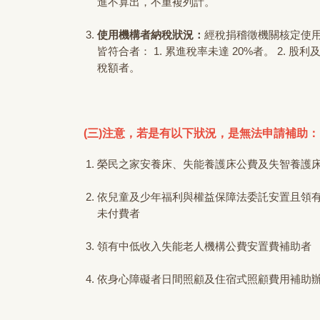
進不算出，不重複列計。
使用機構者納稅狀況：
經稅捐稽徵機關核定使用
皆符合者： 1. 累進稅率未達 20%者。 2. 
稅額者。
(三)注意，若是有以下狀況，是無法申請補助：
榮民之家安養床、失能養護床公費及失智養護
依兒童及少年福利與權益保障法委託安置且領有
未付費者
領有中低收入失能老人機構公費安置費補助者
依身心障礙者日間照顧及住宿式照顧費用補助辦