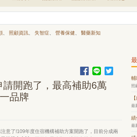
顧
、
照顧資訊
、
失智症
、
營養保健
、
醫藥新知
輔
申請開跑了，最高補助6萬
照
第一品牌
【
最
績
最
構注意了!109年度住宿機構補助方案開跑了，目前分成兩