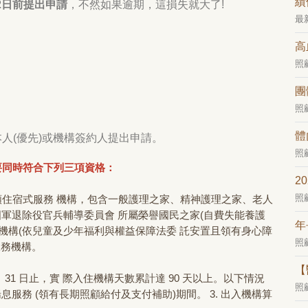
績
2日前提出申請
，不然如果逾期，這損失就大了!
最
高
照
團
照
體
人(優先)或機構簽約人提出申請。
照
要同時符合下列三項資格：
2
照
住宿式服務 機構，包含一般護理之家、精神護理之家、老人
國軍退除役官兵輔導委員會 所屬榮譽國民之家(自費失能養護
年
機構(依兒童及少年福利與權益保障法委 託安置且領有身心障
照
服務機構。
【
年 12 月 31 日止，實 際入住機構天數累計達 90 天以上。以下情況
照
構喘息服務 (領有長期照顧給付及支付補助)期間。 3. 出入機構算