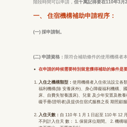
階段時間可以申請，
但千萬記得要在110年3月
一、 住宿機構補助申請程序：
(一) 採申請制。
(二) 申請資格：
限符合補助條件的使用機構者本
在申請的時候需要特別留意獲得補助的條件是
入住之機構類型：
使用機構者入住依法設立各類
福利機構(除 安養床外)、身心障礙福利機構、
床、自費失智養護床)、兒童 及少年安置及教養
礙手冊/證明者)及提供住宿式服務之長 期照顧
入住天數：
自 110 年 1 月 1 日起至 110 
不列計入住天 數： 1. 保留床位期間。 2. 機