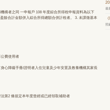
2
最
機構者之同 一申報戶 108 年度綜合所得稅申報資料為以下
股利及盈餘合計金額併入綜合所得總額合併計稅者。 3. 未課徵基本
《
照
床公費使用者
身心障礙手冊/證明者入住兒童及少年安置及教養機構其家長
法第2 條規定本年度曾經或已經領取補助者