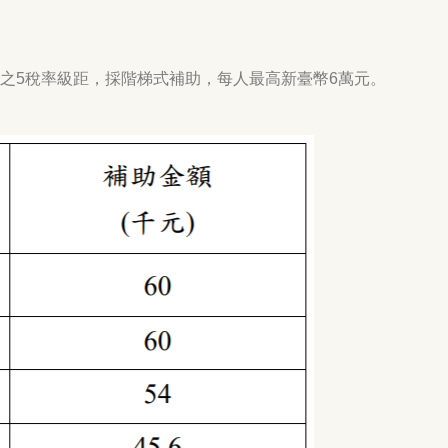
度之5稅率級距，採階梯式補助，每人最高新臺幣6萬元。