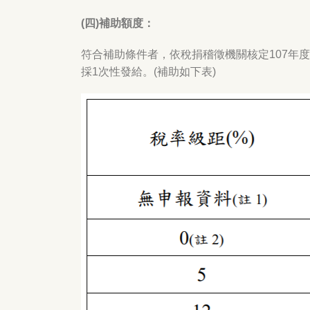
(四)補助額度：
符合補助條件者，依稅捐稽徵機關核定107年
採1次性發給。(補助如下表)