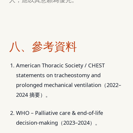
八、參考資料
American Thoracic Society / CHEST
statements on tracheostomy and
prolonged mechanical ventilation（2022–
2024 摘要）。
WHO – Palliative care & end‑of‑life
decision‑making（2023–2024）。