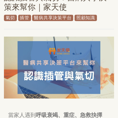
策來幫你｜家天使
氣切
插管
醫病共享決策平台
照顧知識
當家人遇到
呼吸衰竭、重症、急救抉擇