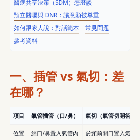
醫病共享決策（SDM）怎麼談
預立醫囑與 DNR：讓意願被尊重
如何跟家人說：對話範本
常見問題
參考資料
一、插管 vs 氣切：差
在哪？
項目
氣管插管（口/鼻）
氣切（氣管切開術）
位置
經口/鼻置入氣管內
於頸前開口置入氣切