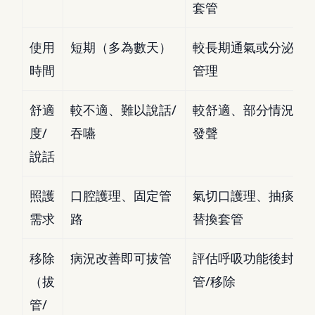
套管
使用
短期（多為數天）
較長期通氣或分泌物
時間
管理
舒適
較不適、難以說話/
較舒適、部分情況可
度/
吞嚥
發聲
說話
照護
口腔護理、固定管
氣切口護理、抽痰、
需求
路
替換套管
移除
病況改善即可拔管
評估呼吸功能後封
（拔
管/移除
管/