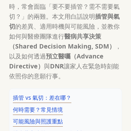
時，常會面臨「要不要插管？需不需要氣
切？」的兩難。本文用白話說明
插管與氣
切
的差異、適用時機與可能風險，並教你
如何與醫療團隊進行
醫病共享決策
（Shared Decision Making, SDM）
，
以及如何透過
預立醫囑（Advance
Directive）
與
DNR
讓家人在緊急時刻能
依照你的意願行事。
插管 vs 氣切：差在哪？
何時需要？常見情境
可能風險與照護重點