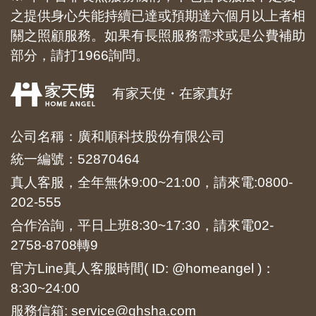
之提供身心失能持續已達或預期達六個月以上者相
關之照顧服務。如果有長照服務需求或是公費補助
部分，請打1966詢問。
有家天使・在家真好
公司名稱：廣和順科技股份有限公司
統一編號：52870464
真人客服，全年無休9:00~21:00，請來電:
0800-
202-555
合作洽詢，平日上班8:30~17:30，請來電
02-
2758-8708
轉9
官方Line真人客服時間( ID: @homeangel )：
8:30~24:00
服務信箱: service@ghsha.com