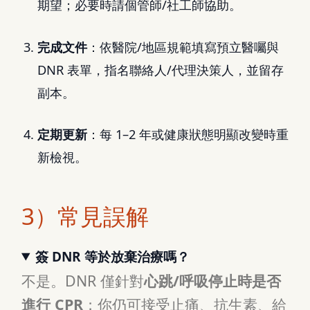
期望；必要時請個管師/社工師協助。
完成文件
：依醫院/地區規範填寫預立醫囑與
DNR 表單，指名聯絡人/代理決策人，並留存
副本。
定期更新
：每 1–2 年或健康狀態明顯改變時重
新檢視。
3）常見誤解
簽 DNR 等於放棄治療嗎？
不是。DNR 僅針對
心跳/呼吸停止時是否
進行 CPR
；你仍可接受止痛、抗生素、給