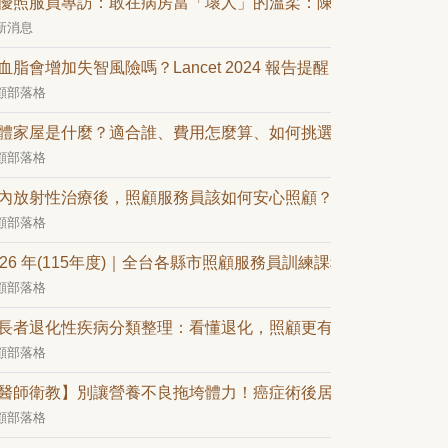
優照服員專訪：敢在病房當「壞人」的溫柔：陳淑惠的二十年照
新消息
血脂會增加失智風險嗎？Lancet 2024 報告提醒：中年 LDL 是
顧部落格
體家屋是什麼？適合誰、費用怎麼算、如何挑選一次看懂
顧部落格
內放射性治療後，照顧服務員該如何安心照顧？
顧部落格
026 年(115年度)｜全台各縣市照顧服務員訓練課程(持續更新中)
顧部落格
長者退化性疾病分類整理：看懂退化，照顧更有方向
顧部落格
醫師衛教】別讓營養不良拖垮體力！癌症術後居家飲食攻略
顧部落格