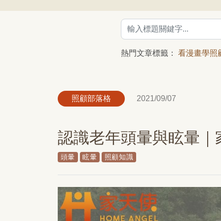
熱門文章標籤：
看漫畫學照
照顧部落格
2021/09/07
認識老年頭暈與眩暈｜
頭暈
眩暈
照顧知識