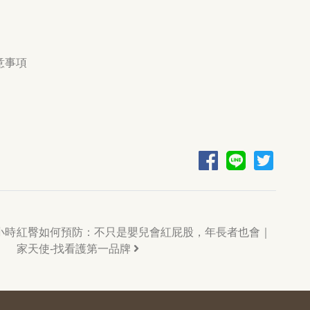
意事項
小時
紅臀如何預防：不只是嬰兒會紅屁股，年長者也會｜
家天使-找看護第一品牌