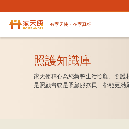
有家天使・在家真好
照護知識庫
家天使精心為您彙整生活照顧、照護
是照顧者或是照顧服務員，都能更滿