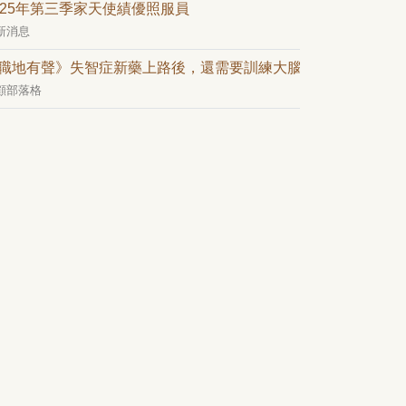
025年第三季家天使績優照服員
新消息
職地有聲》失智症新藥上路後，還需要訓練大腦嗎？——從日常
顧部落格