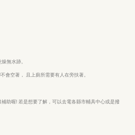
。
乾燥無水跡。
腳不會空著， 且上廁所需要有人在旁扶著。
補助喔! 若是想要了解，可以去電各縣市輔具中心或是撥