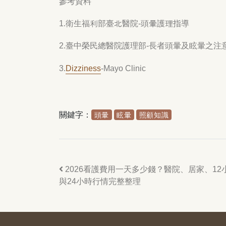
參考資料
1.衛生福利部臺北醫院-頭暈護理指導
2.臺中榮民總醫院護理部-長者頭暈及眩暈之注
3.
Dizziness
-Mayo Clinic
關鍵字：
頭暈
眩暈
照顧知識
2026看護費用一天多少錢？醫院、居家、12
與24小時行情完整整理