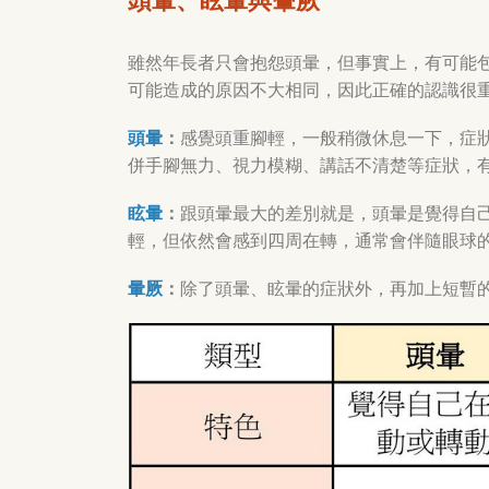
頭暈、眩暈與暈厥
雖然年長者只會抱怨頭暈，但事實上，有可能
可能造成的原因不大相同，因此正確的認識很
頭暈
：
感覺頭重腳輕，一般稍微休息一下，症
併手腳無力、視力模糊、講話不清楚等症狀，
眩暈
：
跟頭暈最大的差別就是，頭暈是覺得自
輕，但依然會感到四周在轉，通常會伴隨眼球
暈厥
：
除了頭暈、眩暈的症狀外，再加上短暫