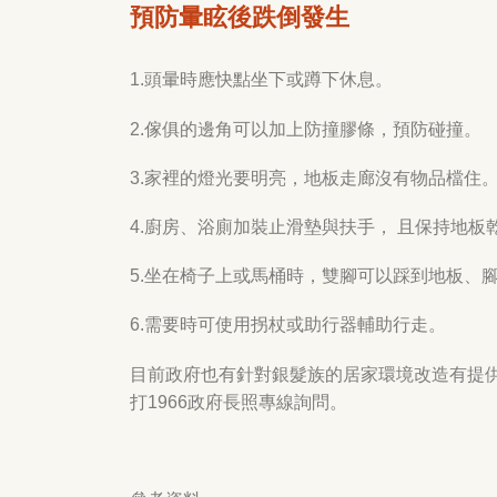
預防暈眩後跌倒發生
1.頭暈時應快點坐下或蹲下休息。
2.傢俱的邊角可以加上防撞膠條，預防碰撞。
3.家裡的燈光要明亮，地板走廊沒有物品檔住
4.廚房、浴廁加裝止滑墊與扶手， 且保持地板
5.坐在椅子上或馬桶時，雙腳可以踩到地板、
6.需要時可使用拐杖或助行器輔助行走。
目前政府也有針對銀髮族的居家環境改造有提供
打1966政府長照專線詢問。