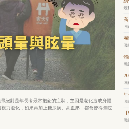
績
最
高
照
團
照
體
照
2
照
年
」頭暈絕對是年長者最常抱怨的症狀，主因是老化造成身體
照
與視力退化，如果再加上糖尿病、高血壓，都會使得暈眩
【
照