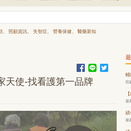
顧
、
照顧資訊
、
失智症
、
營養保健
、
醫藥新知
輔
家天使-找看護第一品牌
照
【
最
績
最