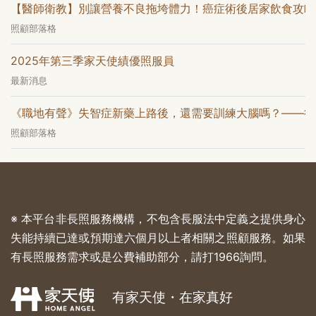
【醫師衛教】別讓營養不良拖垮體力！癌症術後居家飲食攻略
照顧部落格
2025年第三季家天使績優照服員
最新消息
《職地有聲》失智症新藥上路後，還需要訓練大腦嗎？——從
照顧部落格
※ 本平台非長照服務機構，不包含長服法中定義之提供身心
失能持續已達或預期達六個月以上者相關之照顧服務。如果
有長照服務需求或是公費補助部分，請打1966詢問。
有家天使・在家真好