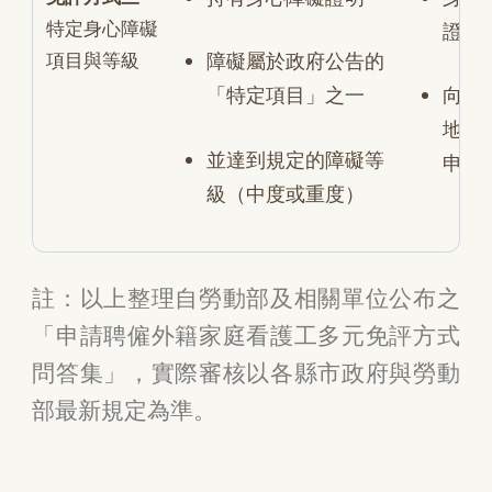
特定身心障礙
證明
項目與等級
障礙屬於政府公告的
「特定項目」之一
向被
地縣
並達到規定的障礙等
申請
級（中度或重度）
註：以上整理自勞動部及相關單位公布之
「申請聘僱外籍家庭看護工多元免評方式
問答集」，實際審核以各縣市政府與勞動
部最新規定為準。