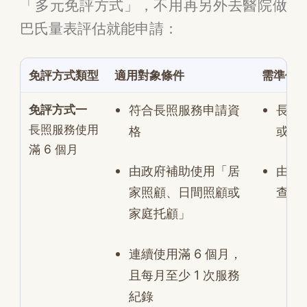
「多元免評方式」，不用再另外去醫院做
巴氏量表評估就能申請：
免評方式類型
適用對象條件
需準備
免評方式一
符合長照服務申請資
長照
長照服務使用
格
或
滿 6 個月
由政府補助使用「居
由縣
家照顧、日間照顧或
查詢
家庭托顧」
連續使用滿 6 個月，
且每月至少 1 次服務
紀錄