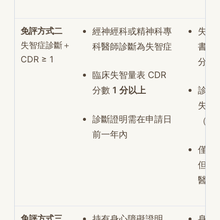
免評方式二
經神經科或精神科專
失智
失智症診斷＋
科醫師診斷為失智症
書（載
CDR ≥ 1
分數
臨床失智量表 CDR
分數
1 分以上
診斷
失智
診斷證明需在申請日
（C
前一年內
僅 C
但需
醫院
免評方式三
持有身心障礙證明
身心