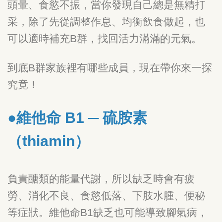
頭暈、食慾不振，當你發現自己總是無精打
采，除了先從調整作息、均衡飲食做起，也
可以適時補充B群，找回活力滿滿的元氣。
到底B群家族裡有哪些成員，現在帶你來一探
究竟！
●維他命 B1 ─ 硫胺素
（thiamin）
負責醣類的能量代謝，所以缺乏時會有疲
勞、消化不良、食慾低落、下肢水腫、便秘
等症狀。維他命B1缺乏也可能導致腳氣病，