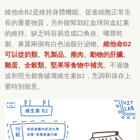
維他命B2是維持身體機能、促進細胞正常生
長的重要物質，另外能幫助紅血球與血紅素
的維持。缺乏時容易造成口角炎、嘴唇乾
裂、鼻翼兩側有白色油脂分泌物。
維他命B2
可以從奶類、乳製品、瘦肉、動物的肝臟、
雞蛋、全穀類、堅果等食物中補充
。
不過微
波和照光都會破壞維生素B2，烹調和保存上
要特別留意。