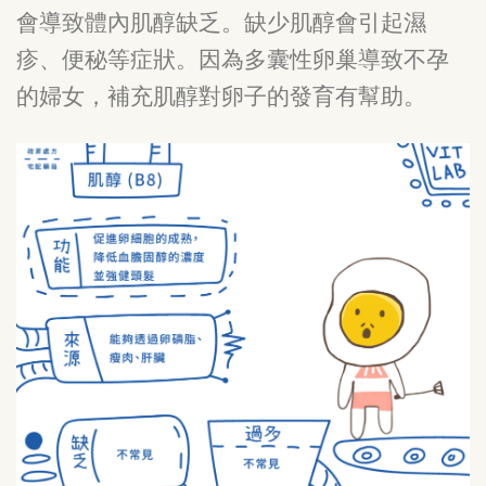
會導致體內肌醇缺乏。缺少肌醇會引起濕
疹、便秘等症狀。因為多囊性卵巢導致不孕
的婦女，補充肌醇對卵子的發育有幫助。