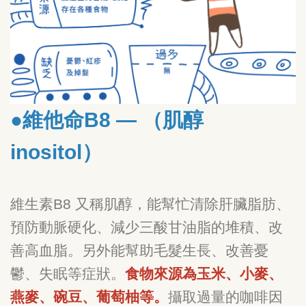
●維他命B8 — （肌醇
inositol）
維生素B8 又稱肌醇，能幫忙清除肝臟脂肪、
預防動脈硬化、減少三酸甘油脂的堆積、改
善高血脂。另外能幫助毛髮生長、改善憂
鬱、失眠等症狀。
食物來源為玉米、小麥、
燕麥、碗豆、葡萄柚等。
攝取過量的咖啡因