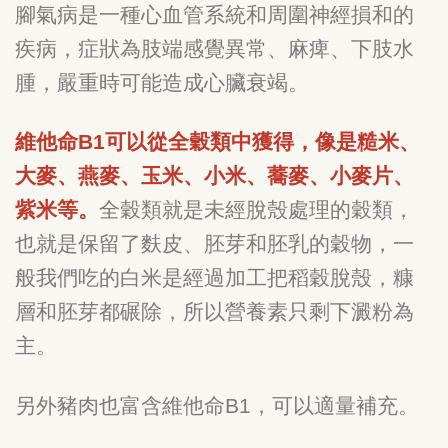
腳氣病是一種心血管系統和周圍神經損和的
疾病，症狀為肢端感覺異常、麻痺、下肢水
腫，嚴重時可能造成心臟衰竭。
維他命B1可以從全穀類中獲得，像是糙米、
大麥、燕麥、玉米、小米、蕎麥、小麥片、
紫米等。
全穀類就是未經脫殼處理的穀類，
也就是保留了麩皮、胚芽和胚乳的穀物，一
般我們吃的白米是經過加工把稻穀脫殼，糠
層和胚芽都碾除，所以營養素只剩下澱粉為
主。
另外豬肉也富含維他命B1，可以適量補充。