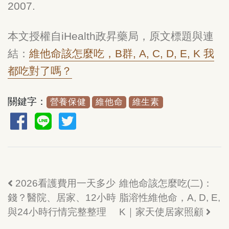
2007.
本文授權自iHealth政昇藥局，原文標題與連
結：
維他命該怎麼吃，B群, A, C, D, E, K 我
都吃對了嗎？
關鍵字：
營養保健
維他命
維生素
2026看護費用一天多少
維他命該怎麼吃(二)：
錢？醫院、居家、12小時
脂溶性維他命，A, D, E,
與24小時行情完整整理
K｜家天使居家照顧