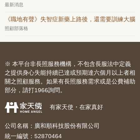
最新消息
《職地有聲》失智症新藥上路後，還需要訓練大腦
照顧部落格
※ 本平台非長照服務機構，不包含長服法中定義
之提供身心失能持續已達或預期達六個月以上者相
關之照顧服務。如果有長照服務需求或是公費補助
部分，請打1966詢問。
有家天使・在家真好
公司名稱：廣和順科技股份有限公司
統一編號：52870464