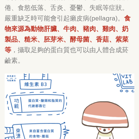
倦、食慾低落、舌炎、憂鬱、失眠等症狀。
嚴重缺乏時可能會引起癩皮病(pellagra)。
食
物來源為動物肝臟、牛肉、豬肉、雞肉、奶
製品、糙米、胚芽米、酵母菌、香菇、紫菜
等
，攝取足夠的蛋白質也可以由人體合成菸
鹼素。