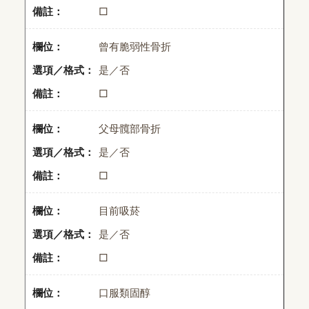
□
曾有脆弱性骨折
是／否
□
父母髖部骨折
是／否
□
目前吸菸
是／否
□
口服類固醇