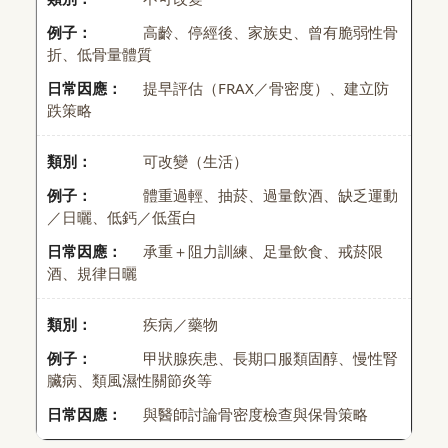
高齡、停經後、家族史、曾有脆弱性骨
折、低骨量體質
提早評估（FRAX／骨密度）、建立防
跌策略
可改變（生活）
體重過輕、抽菸、過量飲酒、缺乏運動
／日曬、低鈣／低蛋白
承重＋阻力訓練、足量飲食、戒菸限
酒、規律日曬
疾病／藥物
甲狀腺疾患、長期口服類固醇、慢性腎
臟病、類風濕性關節炎等
與醫師討論骨密度檢查與保骨策略