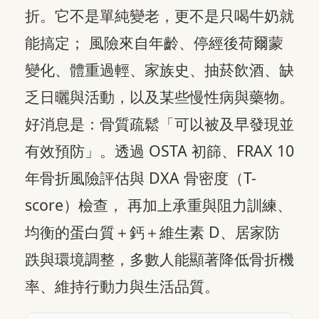
折。它不是單純變老，更不是只喝牛奶就
能搞定； 風險來自年齡、停經後荷爾蒙
變化、體重過輕、家族史、抽菸飲酒、缺
乏日曬與活動，以及某些慢性病與藥物。
好消息是：骨質疏鬆「可以被及早發現並
有效預防」。透過 OSTA 初篩、FRAX 10
年骨折風險評估與 DXA 骨密度（T-
score）檢查， 再加上承重與阻力訓練、
均衡的蛋白質＋鈣＋維生素 D、居家防
跌與環境調整，多數人能顯著降低骨折機
率、維持行動力與生活品質。