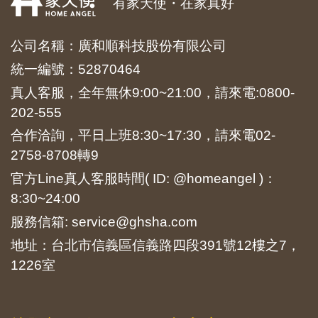
有家天使・在家真好
公司名稱：廣和順科技股份有限公司
統一編號：52870464
真人客服，全年無休9:00~21:00，請來電:
0800-
202-555
合作洽詢，平日上班8:30~17:30，請來電
02-
2758-8708
轉9
官方Line真人客服時間( ID: @homeangel )：
8:30~24:00
服務信箱: service@ghsha.com
地址：台北市信義區信義路四段391號12樓之7，
1226室