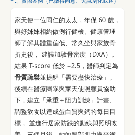
七、實際案例（已徵得同意、去識別化叙述）
家天使一位同仁的太太，年僅 60 歲，
與好姊妹相約做例行健檢。健康管理
師了解其體重偏低、常久坐與家族骨
折史後， 建議加驗骨密度（DXA）。
結果 T-score 低於 −2.5，醫師判定為
骨質疏鬆
並提醒「需要盡快治療」。
後續在醫療團隊與家天使照顧員協助
下，建立「承重＋阻力訓練」計畫、
調整飲食以達成蛋白質與鈣的每日目
標， 並進行居家防跌的動線與照明改
善。三個月後，她的腿部肌力與平衡