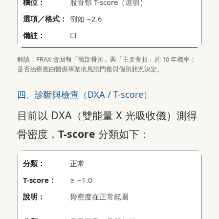
股骨頸 T-score（選填）
例如 −2.6
□
解讀：FRAX 會回報「髖部骨折」與「主要骨折」的 10 年機率；
是否治療應由醫療專業依風險門檻與個別狀況決定。
四、診斷與檢查（DXA / T-score）
目前以 DXA（雙能量 X 光吸收儀）測得
骨密度，
T-score
分類如下：
正常
≥ −1.0
骨密度在正常範圍