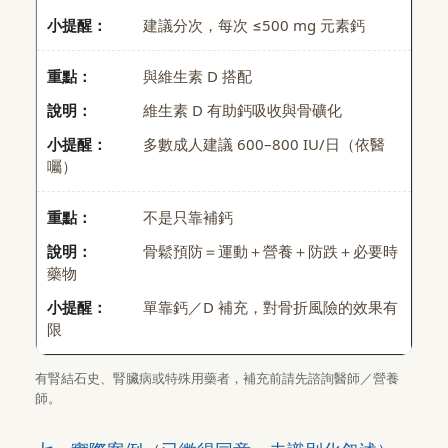
建議分次，每次 ≤500 mg 元素鈣
與維生素 D 搭配
維生素 D 有助鈣吸收與骨礦化
多數成人建議 600–800 IU/日（依醫
囑）
不是只靠補鈣
骨鬆預防＝運動＋營養＋防跌＋必要時
藥物
單靠鈣／D 補充，對骨折風險的效果有
限
有腎結石史、腎臟病或特殊用藥者，補充前請先諮詢醫師／營養
師。