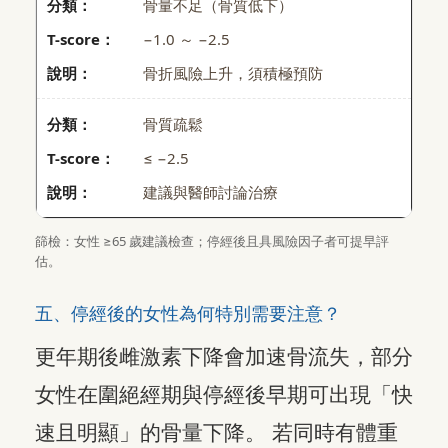
骨量不足（骨質低下）
−1.0 ～ −2.5
骨折風險上升，須積極預防
骨質疏鬆
≤ −2.5
建議與醫師討論治療
篩檢：女性 ≥65 歲建議檢查；停經後且具風險因子者可提早評
估。
五、停經後的女性為何特別需要注意？
更年期後雌激素下降會加速骨流失，部分
女性在圍絕經期與停經後早期可出現「快
速且明顯」的骨量下降。 若同時有體重