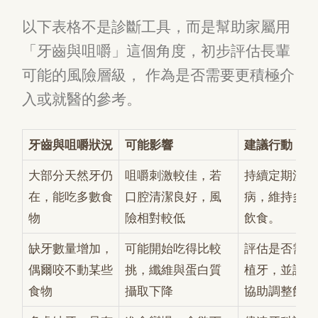
以下表格不是診斷工具，而是幫助家屬用
「牙齒與咀嚼」這個角度，初步評估長輩
可能的風險層級， 作為是否需要更積極介
入或就醫的參考。
牙齒與咀嚼狀況
可能影響
建議行動
大部分天然牙仍
咀嚼刺激較佳，若
持續定期洗牙
在，能吃多數食
口腔清潔良好，風
病，維持多樣
物
險相對較低
飲食。
缺牙數量增加，
可能開始吃得比較
評估是否需要
偶爾咬不動某些
挑，纖維與蛋白質
植牙，並請營
食物
攝取下降
協助調整飲食