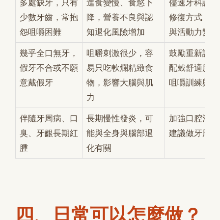
多處缺牙，只有
進食變慢、食慾下
儘速牙科評估
少數牙齒，常抱
降，營養不良與認
修復方式，同
怨咀嚼困難
知退化風險增加
與活動力變化
幾乎全口無牙，
咀嚼刺激很少，容
鼓勵重新評估
假牙不合或不願
易只吃軟爛精緻食
配戴舒適度，
意戴假牙
物，影響大腦與肌
咀嚼訓練與認
力
伴隨牙周病、口
長期慢性發炎，可
加強口腔清潔
臭、牙齦長期紅
能與全身與腦部退
建議做牙周治
腫
化有關
四、日常可以怎麼做？