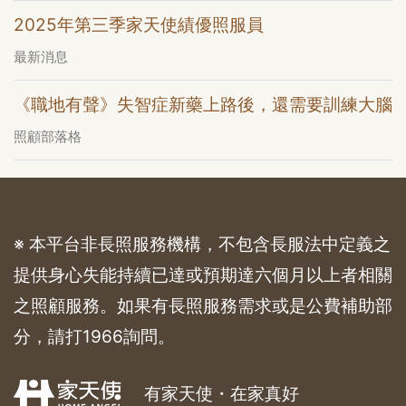
2025年第三季家天使績優照服員
最新消息
《職地有聲》失智症新藥上路後，還需要訓練大腦
照顧部落格
※ 本平台非長照服務機構，不包含長服法中定義之
提供身心失能持續已達或預期達六個月以上者相關
之照顧服務。如果有長照服務需求或是公費補助部
分，請打1966詢問。
有家天使・在家真好