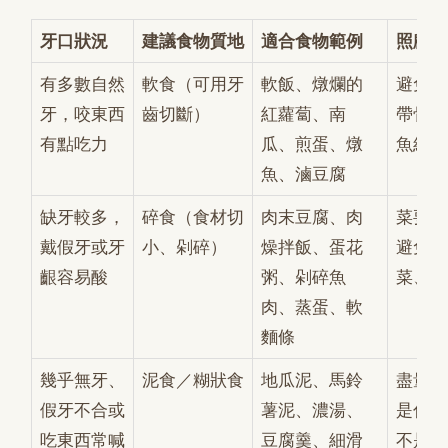
牙口狀況
建議食物質地
適合食物範例
照顧小
有多數自然
軟食（可用牙
軟飯、燉爛的
避免太
牙，咬東西
齒切斷）
紅蘿蔔、南
帶骨肉
有點吃力
瓜、煎蛋、燉
魚絲等
魚、滷豆腐
缺牙較多，
碎食（食材切
肉末豆腐、肉
菜要煮
戴假牙或牙
小、剁碎）
燥拌飯、蛋花
避免長
齦容易酸
粥、剁碎魚
菜、芹
肉、蒸蛋、軟
麵條
幾乎無牙、
泥食／糊狀食
地瓜泥、馬鈴
盡量做
假牙不合或
薯泥、濃湯、
是什麼
吃東西常喊
豆腐羹、細滑
不是全