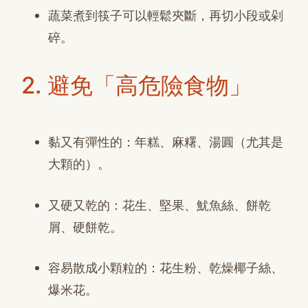
蔬菜煮到筷子可以輕鬆夾斷，再切小段或剁
碎。
2. 避免「高危險食物」
黏又有彈性的：年糕、麻糬、湯圓（尤其是
大顆的）。
又硬又乾的：花生、堅果、魷魚絲、餅乾
屑、硬餅乾。
容易散成小顆粒的：花生粉、乾燥椰子絲、
爆米花。