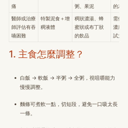
痛
粥、果泥
的灰色
醫師或治療
特製泥食＋增
稠狀濃湯、蜂
需依專
師評估有吞
稠液體
蜜狀或布丁狀
濃度，
嚥困難
的飲品
試太稠
1. 主食怎麼調整？
白飯 → 軟飯 → 半粥 → 全粥，視咀嚼能力
慢慢調整。
麵條可煮軟一點，切短段，避免一口吸太長
一條。