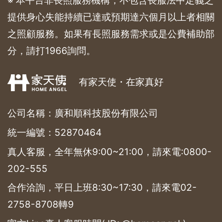
※ 本平台非長照服務機構，不包含長服法中定義之
提供身心失能持續已達或預期達六個月以上者相關
之照顧服務。如果有長照服務需求或是公費補助部
分，請打1966詢問。
有家天使・在家真好
公司名稱：廣和順科技股份有限公司
統一編號：52870464
真人客服，全年無休9:00~21:00，請來電:
0800-
202-555
合作洽詢，平日上班8:30~17:30，請來電
02-
2758-8708
轉9