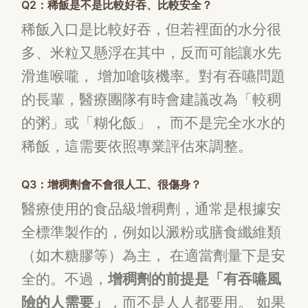
Q2：稀飯是不是比較好吞、比較安全？
稀飯入口是比較好吞，但若裡面的水分很
多、米粒又懸浮在其中，反而可能讓水先
滑進喉嚨， 增加嗆咳機率。對有吞嚥問題
的長輩，醫療團隊有時會建議改為「較稠
的粥」或「糊化飯」， 而不是完全水水的
稀飯，這需要依照專業評估來調整。
Q3：增稠劑會不會很人工、很傷身？
醫療使用的食品級增稠劑，通常是根據安
全標準製作的，例如以澱粉或膳食纖維類
（如木糖膠等）為主， 在適當劑量下是安
全的。不過，
增稠劑的前提是「有吞嚥風
險的人需要」
，而不是人人都要用。 如果