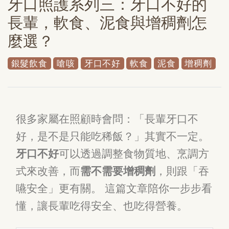
牙口照護系列三：牙口不好的
長輩，軟食、泥食與增稠劑怎
麼選？
銀髮飲食
嗆咳
牙口不好
軟食
泥食
增稠劑
很多家屬在照顧時會問：「長輩牙口不
好，是不是只能吃稀飯？」其實不一定。
牙口不好
可以透過調整食物質地、烹調方
式來改善，而
需不需要增稠劑
，則跟「吞
嚥安全」更有關。 這篇文章陪你一步步看
懂，讓長輩吃得安全、也吃得營養。