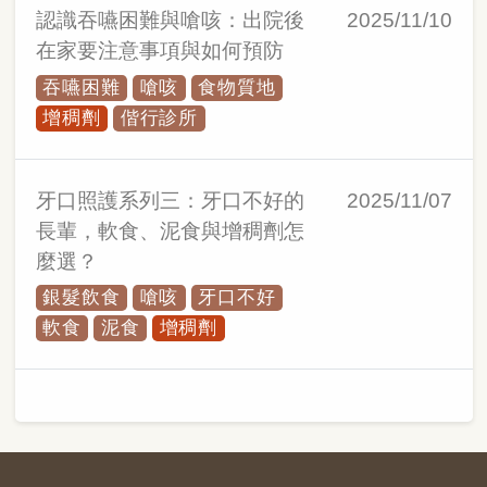
認識吞嚥困難與嗆咳：出院後
2025/11/10
在家要注意事項與如何預防
吞嚥困難
嗆咳
食物質地
增稠劑
偕行診所
牙口照護系列三：牙口不好的
2025/11/07
長輩，軟食、泥食與增稠劑怎
麼選？
銀髮飲食
嗆咳
牙口不好
軟食
泥食
增稠劑