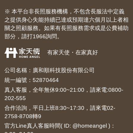
※ 本平台非長照服務機構，不包含長服法中定義
之提供身心失能持續已達或預期達六個月以上者相
關之照顧服務。如果有長照服務需求或是公費補助
部分，請打1966詢問。
有家天使・在家真好
公司名稱：廣和順科技股份有限公司
統一編號：52870464
真人客服，全年無休9:00~21:00，請來電:
0800-
202-555
合作洽詢，平日上班8:30~17:30，請來電
02-
2758-8708
轉9
官方Line真人客服時間( ID: @homeangel )：