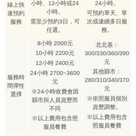
小時、12小時或24
24小時。
線上快
小時。
可預約單天、單
速預約
需至少預約3日，可
次或連續多日服
服務
任選。
務。
8小時 2000元
北北基：
10小時 2200元
300/330/360/390
元
12小時 2400元
其他縣市：
24小時 2700~3600
服務時
280/310/340/370
元
間彈性
元
※24小時收費會因
選擇
※依照服員個別
縣市與人員資歷而
資歷調整。
不同
※以上費用包含
※以上費用包含照
照服員餐費
服員餐費