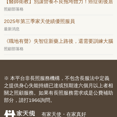
【醫師衛教】別讓營養不良拖垮體力！癌症術後居
照顧部落格
2025年第三季家天使績優照服員
最新消息
《職地有聲》失智症新藥上路後，還需要訓練大腦
照顧部落格
※ 本平台非長照服務機構，不包含長服法中定義
之提供身心失能持續已達或預期達六個月以上者相
關之照顧服務。如果有長照服務需求或是公費補助
部分，請打1966詢問。
有家天使・在家真好