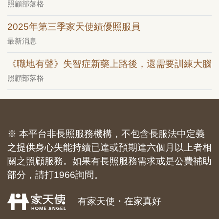
照顧部落格
2025年第三季家天使績優照服員
最新消息
《職地有聲》失智症新藥上路後，還需要訓練大腦
照顧部落格
※ 本平台非長照服務機構，不包含長服法中定義
之提供身心失能持續已達或預期達六個月以上者相
關之照顧服務。如果有長照服務需求或是公費補助
部分，請打1966詢問。
有家天使・在家真好