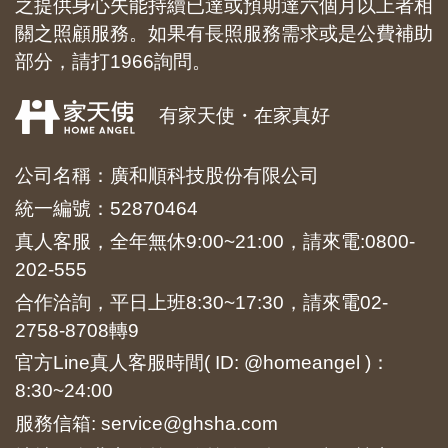
之提供身心失能持續已達或預期達六個月以上者相
關之照顧服務。如果有長照服務需求或是公費補助
部分，請打1966詢問。
有家天使・在家真好
公司名稱：廣和順科技股份有限公司
統一編號：52870464
真人客服，全年無休9:00~21:00，請來電:
0800-
202-555
合作洽詢，平日上班8:30~17:30，請來電
02-
2758-8708
轉9
官方Line真人客服時間( ID: @homeangel )：
8:30~24:00
服務信箱: service@ghsha.com