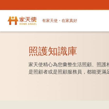
有家天使・在家真好
照護知識庫
家天使精心為您彙整生活照顧、照護
是照顧者或是照顧服務員，都能更滿