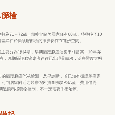
A
篩檢
位數為
71
～
72
歲，相較於歐美國家僅有
60
歲，整整晚了
10
鍵差異在於攝護腺篩檢的推廣仍存在進步空間。
癌主要分為
1
到
4
期，早期攝護腺癌治癒率相當高，
10
年存
療，晚期攝護腺癌患者往往已出現骨轉移，治療難度大幅
步的攝護腺癌
PSA
檢測，及早診斷，若已知有攝護腺癌家
，可到居家附近之醫療院所抽血檢驗
PSA
值，費用僅需
期追蹤積極藥物控制，不一定需要手術治療。
做起