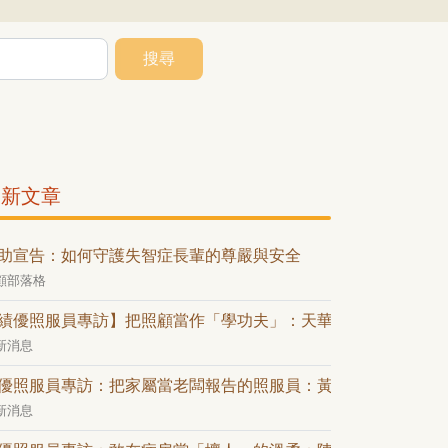
搜尋
最新文章
助宣告：如何守護失智症長輩的尊嚴與安全
顧部落格
績優照服員專訪】把照顧當作「學功夫」：天華在生老病死間的
新消息
優照服員專訪：把家屬當老闆報告的照服員：黃穎文的「業務級
新消息