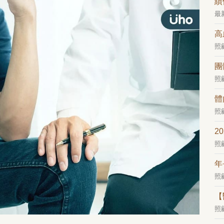
績
最
高
照
團
照
體
照
2
照
年
照
【
照