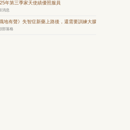
025年第三季家天使績優照服員
新消息
職地有聲》失智症新藥上路後，還需要訓練大腦嗎？——從日常
顧部落格