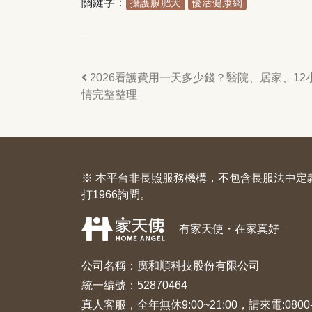
關鍵字：
攝護腺肥大
優活健康網
2026看護費用一天多少錢？醫院、居家、12
情完整整理
※ 本平台非長照服務機構，不包含長服法中
打1966詢問。
有家天使・在家真好
公司名稱：廣和順科技股份有限公司
統一編號：52870464
真人客服，全年無休9:00~21:00，請來電:
0800