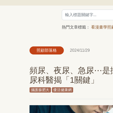
熱門文章標籤：
看漫畫學照
照顧部落格
2024/11/29
頻尿、夜尿、急尿⋯是
尿科醫揭「1關鍵」
攝護腺肥大
優活健康網