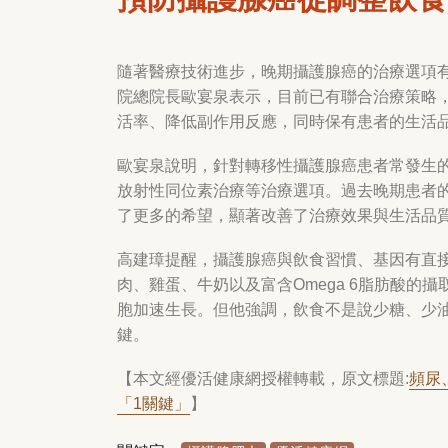
隨著醫療技術進步，晚期攝護腺癌的治療選項
院總院長歐宴泉表示，目前已有聯合治療策略
活率、降低副作用反應，同時保有患者的生活
歐宴泉說明，針對轉移性攝護腺癌患者常發生
放射性同位素治療等治療選項。過去晚期患者
了更多的希望，顯著改善了治療效果與生活品
高建璋提醒，攝護腺癌與飲食習慣、基因有直
肉、雞蛋、牛奶以及富含
Omega 6
脂肪酸的攝
胞加速生長。但他強調，飲食不是說少糖、少
鍵。
【本文經優活健康網授權轉載，原文標題
:
頻尿
「
1
關鍵」
】