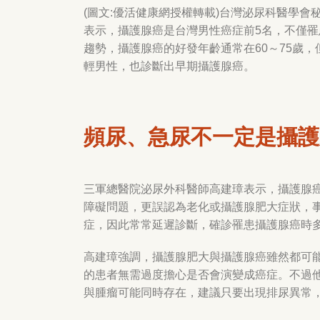
(圖文:優活健康網授權轉載)台灣泌尿科醫學
表示，攝護腺癌是台灣男性癌症前
5
名，不僅罹
趨勢，攝護腺癌的好發年齡通常在
60
～
75
歲，
輕男性，也診斷出早期攝護腺癌。
頻尿、急尿不一定是攝護
三軍總醫院泌尿外科醫師高建璋表示，攝護腺
障礙問題，更誤認為老化或攝護腺肥大症狀，
症，因此常常延遲診斷，確診罹患攝護腺癌時
高建璋強調，攝護腺肥大與攝護腺癌雖然都可
的患者無需過度擔心是否會演變成癌症。不過
與腫瘤可能同時存在，建議只要出現排尿異常