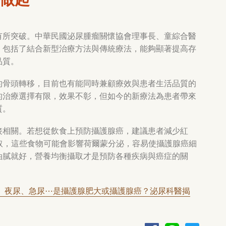
有所突破。中華民國泌尿腫瘤關懷協會理事長、童綜合醫
，包括了結合新型治療方法與傳統療法，能夠顯著提高存
品質。
的骨頭轉移，目前也有能同時兼顧療效與患者生活品質的
的治療選擇有限，效果不彰，但如今的新療法為患者帶來
質。
接相關。若想從飲食上預防攝護腺癌，建議患者減少紅
取，這些食物可能會影響荷爾蒙分泌，容易使攝護腺癌細
油膩就好，營養均衡攝取才是預防各種疾病與癌症的關
、夜尿、急尿
⋯
是攝護腺肥大或攝護腺癌？泌尿科醫揭