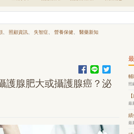
顧
、
照顧資訊
、
失智症
、
營養保健
、
醫藥新知
輔
攝護腺肥大或攝護腺癌？泌
照
【
最
績
最