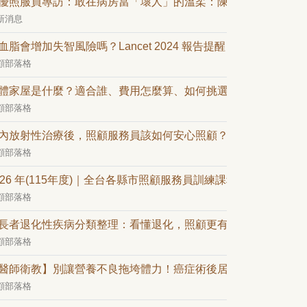
優照服員專訪：敢在病房當「壞人」的溫柔：陳淑惠的二十年照
新消息
血脂會增加失智風險嗎？Lancet 2024 報告提醒：中年 LDL 是
顧部落格
體家屋是什麼？適合誰、費用怎麼算、如何挑選一次看懂
顧部落格
內放射性治療後，照顧服務員該如何安心照顧？
顧部落格
026 年(115年度)｜全台各縣市照顧服務員訓練課程(持續更新中)
顧部落格
長者退化性疾病分類整理：看懂退化，照顧更有方向
顧部落格
醫師衛教】別讓營養不良拖垮體力！癌症術後居家飲食攻略
顧部落格