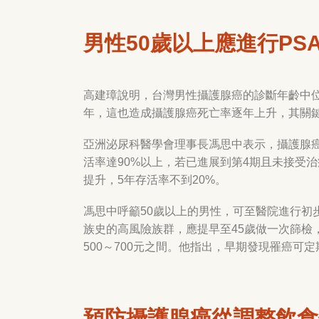
男性
50
歲以上應進行
PS
高建璋說明，台灣男性攝護腺癌的診斷年齡中
年，這也造成攝護腺癌死亡率逐年上升，其關
亞洲泌尿科醫學會理事長馮思中表示，攝護腺
活率達
90%
以上，若已進展到第
4
期且未接受治
提升，
5
年存活率不到
20%
。
馮思中呼籲
50
歲以上的男性，可至醫院進行初
族史的高風險族群，應提早至
45
歲做一次篩檢
500
～
700
元之間。他指出，早期發現罹癌可定
預防攝護腺癌從調整飲食