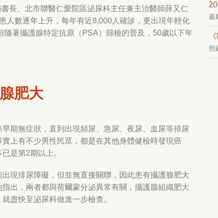
2
會秘書長、北市聯醫仁愛院區泌尿科主任兼主治醫師薛又仁
最
患人數逐年上升，每年有近
8,000
人確診，更出現年輕化
但隨著攝護腺特定抗原（
PSA
）篩檢的普及，
50
歲以下年
《
照
腺肥大
癌早期無症狀，直到出現頻尿、急尿、夜尿、血尿等排尿
事實上有不少男性民眾，都是在其他身體健檢時發現癌
多已是第
2
期以上。
能出現排尿障礙，但並無直接關聯，因此患有攝護腺肥大
他指出，兩者都與荷爾蒙分泌異常有關，攝護腺組織肥大
，就盡快至泌尿科做進一步檢查。