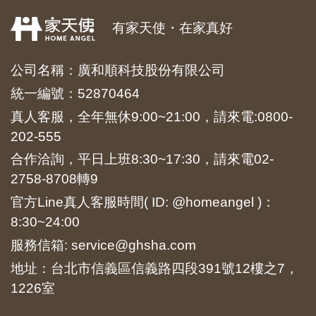
有家天使・在家真好
公司名稱：廣和順科技股份有限公司
統一編號：52870464
真人客服，全年無休9:00~21:00，請來電:
0800-
202-555
合作洽詢，平日上班8:30~17:30，請來電
02-
2758-8708
轉9
官方Line真人客服時間( ID: @homeangel )：
8:30~24:00
服務信箱: service@ghsha.com
地址：台北市信義區信義路四段391號12樓之7，
1226室