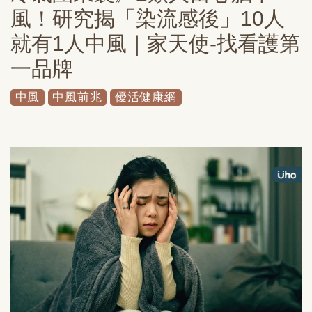
風！研究揭「染流感後」10人
就有1人中風｜家天使-找看護第
一品牌
中風
中風前兆
優活健康網