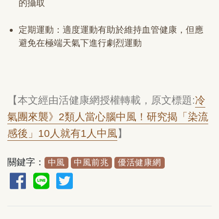
的攝取
定期運動：適度運動有助於維持血管健康，但應
避免在極端天氣下進行劇烈運動
【本文經由活健康網授權轉載，原文標題
:
冷
氣團來襲》
2
類人當心腦中風！研究揭「染流
感後」
10
人就有
1
人中風
】
關鍵字：
中風
中風前兆
優活健康網