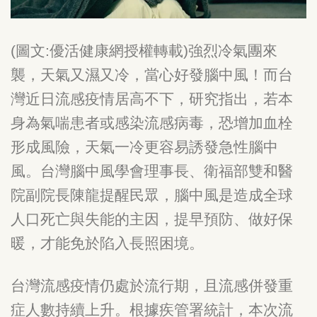
(
圖文
:
優活健康網授權轉載
)
強烈冷氣團來
襲，天氣又濕又冷，當心好發腦中風！而台
灣近日流感疫情居高不下，研究指出，若本
身為氣喘患者或感染流感病毒，恐增加血栓
形成風險，天氣一冷更容易誘發急性腦中
風。台灣腦中風學會理事長、衛福部雙和醫
院副院長陳龍提醒民眾，腦中風是造成全球
人口死亡與失能的主因，提早預防、做好保
暖，才能免於陷入長照困境。
台灣流感疫情仍處於流行期，且流感併發重
症人數持續上升。根據疾管署統計，本次流