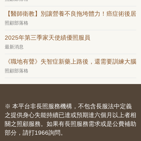
【醫師衛教】別讓營養不良拖垮體力！癌症術後居
照顧部落格
2025年第三季家天使績優照服員
最新消息
《職地有聲》失智症新藥上路後，還需要訓練大腦
照顧部落格
※ 本平台非長照服務機構，不包含長服法中定義
之提供身心失能持續已達或預期達六個月以上者相
關之照顧服務。如果有長照服務需求或是公費補助
部分，請打1966詢問。