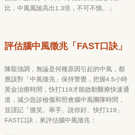
比，中風風險高出
1.3
倍，不可不慎。」
評估腦中風徵兆「
FAST
口訣」
陳龍強調，無論是何種原因引起的中風，都
應該對「中風徵兆」保持警覺，把握
4.5
小時
黃金治療時間，快打
119
才能啟動醫療快速通
道，減少急診檢傷和照會腦中風團隊時間，
並謹記「微笑、舉手、說你好、快打
119
」
FAST
口訣，來評估腦中風徵兆：