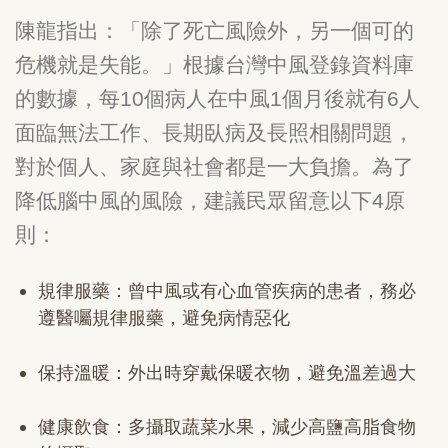
陳龍指出：「除了死亡風險外，另一個可的
危機就是失能。」根據台灣中風登錄資料庫
的數據，每
10
個病人在中風
1
個月後就有
6
人
面臨無法工作、長期臥病及長照相關問題，
對於個人、家庭與社會都是一大負擔。為了
降低腦中風的風險，建議民眾留意以下
4
原
則：
規律服藥：曾中風或有心血管疾病的患者，務必
遵醫囑規律服藥，避免病情惡化
保持溫暖：外出時穿戴保暖衣物，避免溫差過大
健康飲食：多攝取蔬菜水果，減少高鹽高脂食物