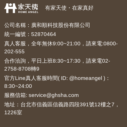
有家天使・在家真好
公司名稱：廣和順科技股份有限公司
統一編號：52870464
真人客服，全年無休9:00~21:00，請來電:
0800-
202-555
合作洽詢，平日上班8:30~17:30，請來電
02-
2758-8708
轉9
官方Line真人客服時間( ID: @homeangel )：
8:30~24:00
服務信箱: service@ghsha.com
地址：台北市信義區信義路四段391號12樓之7，
1226室