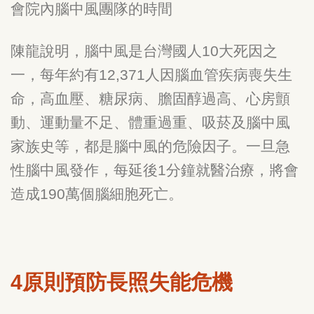
會院內腦中風團隊的時間
陳龍說明，腦中風是台灣國人
10
大死因之
一，每年約有
12,371
人因腦血管疾病喪失生
命，高血壓、糖尿病、膽固醇過高、心房顫
動、運動量不足、體重過重、吸菸及腦中風
家族史等，都是腦中風的危險因子。一旦急
性腦中風發作，每延後
1
分鐘就醫治療，將會
造成
190
萬個腦細胞死亡。
4
原則預防長照失能危機