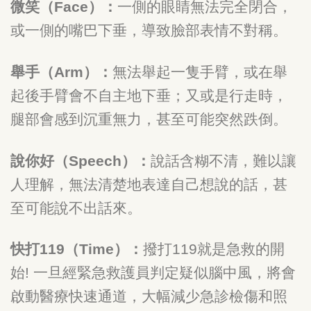
微笑（
Face
）：
一側的眼睛無法完全閉合，
或一側的嘴巴下垂，導致臉部表情不對稱。
舉手（
Arm
）：
無法舉起一隻手臂，或在舉
起後手臂會不自主地下垂；又或是行走時，
腿部會感到沉重無力，甚至可能突然跌倒。
說你好（
Speech
）：
說話含糊不清，難以讓
人理解，無法清楚地表達自己想說的話，甚
至可能說不出話來。
快打
119
（
Time
）：
撥打
119
就是急救的開
始
!
一旦經緊急救護員判定疑似腦中風，將會
啟動醫療快速通道，大幅減少急診檢傷和照