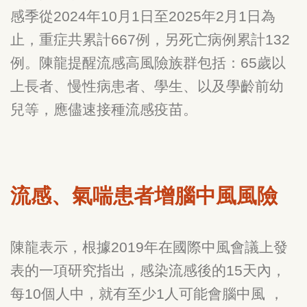
感季從
2024
年
10
月
1
日至
2025
年
2
月
1
日為
止，重症共累計
667
例，另死亡病例累計
132
例。陳龍提醒流感高風險族群包括：
65
歲以
上長者、慢性病患者、學生、以及學齡前幼
兒等，應儘速接種流感疫苗。
流感、氣喘患者增腦中風風險
陳龍表示，根據
2019
年在國際中風會議上發
表的一項研究指出，感染流感後的
15
天內，
每
10
個人中，就有至少
1
人可能會腦中風
，