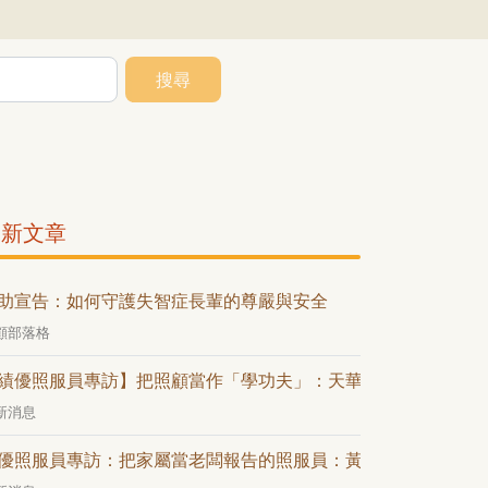
搜尋
最新文章
助宣告：如何守護失智症長輩的尊嚴與安全
顧部落格
績優照服員專訪】把照顧當作「學功夫」：天華在生老病死間的
新消息
優照服員專訪：把家屬當老闆報告的照服員：黃穎文的「業務級