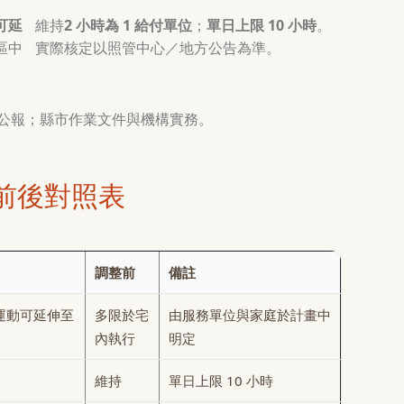
可延
維持
2 小時為 1 給付單位
；
單日上限 10 小時
。
區中
實際核定以照管中心／地方公告為準。
行政院公報；縣市作業文件與機構實務。
前後對照表
）
調整前
備註
運動可延伸至
多限於宅
由服務單位與家庭於計畫中
內執行
明定
維持
單日上限 10 小時