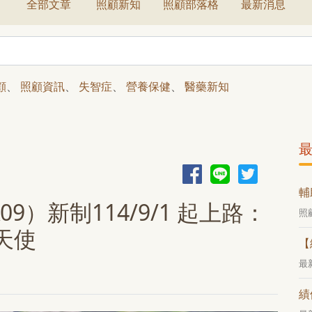
全部文章
照顧新知
照顧部落格
最新消息
顧
、
照顧資訊
、
失智症
、
營養保健
、
醫藥新知
輔
9）新制114/9/1 起上路：
照
天使
【
最
績