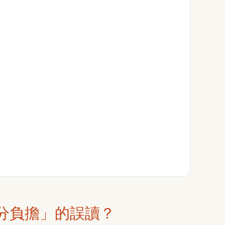
分負擔」的誤讀？