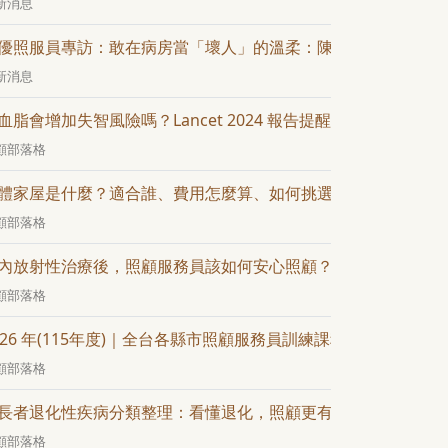
新消息
優照服員專訪：敢在病房當「壞人」的溫柔：陳淑惠的二十年照
新消息
血脂會增加失智風險嗎？Lancet 2024 報告提醒：中年 LDL 是
顧部落格
體家屋是什麼？適合誰、費用怎麼算、如何挑選一次看懂
顧部落格
內放射性治療後，照顧服務員該如何安心照顧？
顧部落格
026 年(115年度)｜全台各縣市照顧服務員訓練課程(持續更新中)
顧部落格
長者退化性疾病分類整理：看懂退化，照顧更有方向
顧部落格