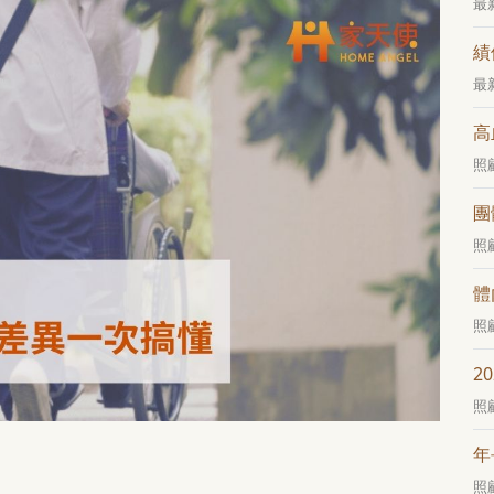
最
績
最
高
照
團
照
體
照
2
照
年
照