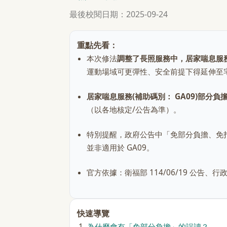
最後校閱日期：2025-09-24
重點先看：
本次修法
調整了長照服務中，居家喘息服務(
運動場域可更彈性、安全前提下得延伸至
居家喘息服務(補助碼別： GA09)部分負
（以各地核定/公告為準）。
特別提醒，政府公告中「免部分負擔、免
並非適用於 GA09。
官方依據：衛福部 114/06/19 公
快速導覽
為什麼會有「免部分負擔」的誤讀？