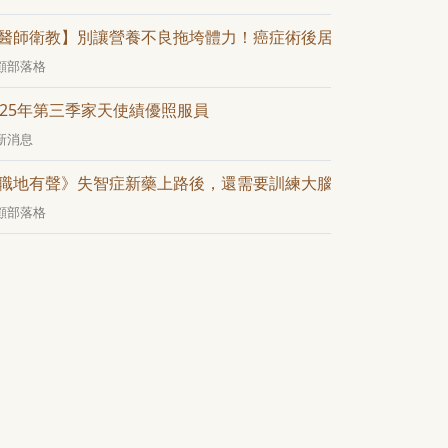
醫師衛教】別讓營養不良拖垮體力！癌症術後居家飲食攻略
顧部落格
025年第三季家天使績優照服員
新消息
職地有聲》失智症新藥上路後，還需要訓練大腦嗎？——從日常
顧部落格