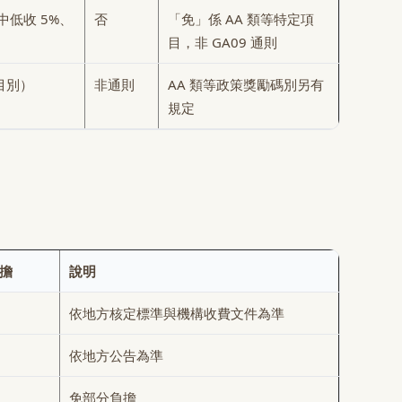
中低收 5%、
否
「免」係 AA 類等特定項
目，非 GA09 通則
目別）
非通則
AA 類等政策獎勵碼別另有
規定
擔
說明
依地方核定標準與機構收費文件為準
依地方公告為準
免部分負擔