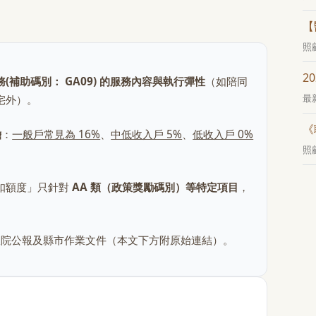
【
照
2
補助碼別： GA09) 的服務內容與執行彈性
（如陪同
最
宅外）。
《
擔
：
一般戶常見為 16%
、
中低收入戶 5%
、
低收入戶 0%
照
扣額度」只針對
AA 類（政策獎勵碼別）等特定項目
，
告、行政院公報及縣市作業文件（本文下方附原始連結）。