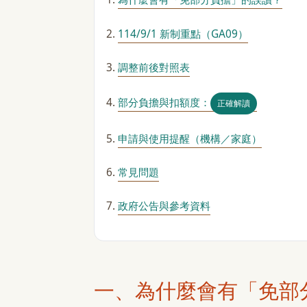
114/9/1 新制重點（GA09）
調整前後對照表
部分負擔與扣額度：
正確解讀
申請與使用提醒（機構／家庭）
常見問題
政府公告與參考資料
一、為什麼會有「免部