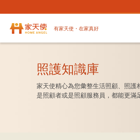
有家天使・在家真好
照護知識庫
家天使精心為您彙整生活照顧、照護
是照顧者或是照顧服務員，都能更滿