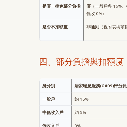
是否一律免部分負擔
否
（一般戶多 16%、
低收 0%）
是否不扣額度
非通則
（視附表與項
四、部分負擔與扣額度
身分別
居家喘息服務(GA09)
部分負
一般戶
約 16%
中低收入戶
約 5%
低收入戶
0%