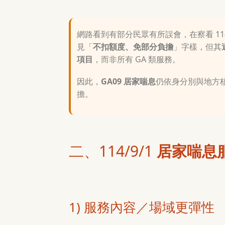
網路看到有部分民眾有所誤會，在察看 114
見「
不扣額度、免部分負擔
」字樣，但其
項目
，而非所有 GA 類服務。
因此，
GA09 居家喘息
仍依身分別與地方
擔。
二、114/9/1
居家喘息
1) 服務內容／場域更彈性