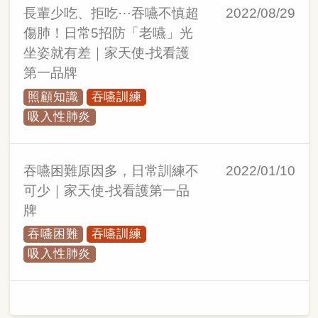
長輩少吃、拒吃⋯吞嚥不慎超
2022/08/29
傷肺！日常5招防「老嚥」光
坐姿就有差｜家天使-找看護
第一品牌
照顧知識
吞嚥訓練
吸入性肺炎
吞嚥困難原因多，日常訓練不
2022/01/10
可少｜家天使-找看護第一品
牌
吞嚥困難
吞嚥訓練
吸入性肺炎