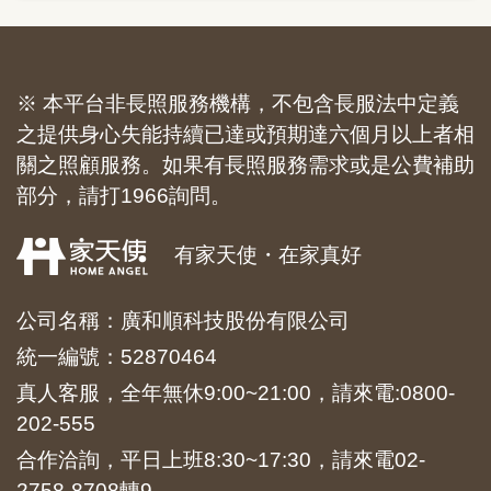
※ 本平台非長照服務機構，不包含長服法中定義
之提供身心失能持續已達或預期達六個月以上者相
關之照顧服務。如果有長照服務需求或是公費補助
部分，請打1966詢問。
有家天使・在家真好
公司名稱：廣和順科技股份有限公司
統一編號：52870464
真人客服，全年無休9:00~21:00，請來電:
0800-
202-555
合作洽詢，平日上班8:30~17:30，請來電
02-
2758-8708
轉9