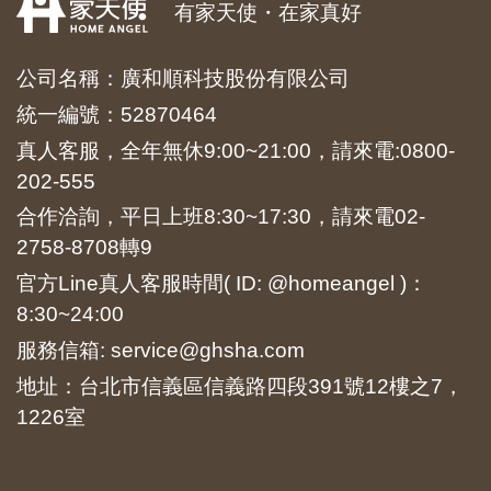
有家天使・在家真好
公司名稱：廣和順科技股份有限公司
統一編號：52870464
真人客服，全年無休9:00~21:00，請來電:
0800-
202-555
合作洽詢，平日上班8:30~17:30，請來電
02-
2758-8708
轉9
官方Line真人客服時間( ID: @homeangel )：
8:30~24:00
服務信箱: service@ghsha.com
地址：台北市信義區信義路四段391號12樓之7，
1226室