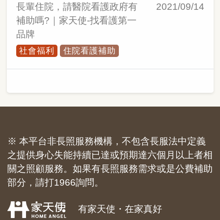
長輩住院，請醫院看護政府有
2021/09/14
補助嗎?｜家天使-找看護第一
品牌
社會福利
住院看護補助
※ 本平台非長照服務機構，不包含長服法中定義
之提供身心失能持續已達或預期達六個月以上者相
關之照顧服務。如果有長照服務需求或是公費補助
部分，請打1966詢問。
有家天使・在家真好