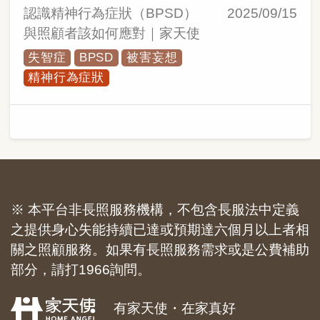
認識精神行為症狀（BPSD）
2025/09/15
與照顧者該如何應對｜家天使
失智症
BPSD
被害妄想
精神行為症狀
※ 本平台非長照服務機構，不包含長服法中定義
之提供身心失能持續已達或預期達六個月以上者相
關之照顧服務。如果有長照服務需求或是公費補助
部分，請打1966詢問。
有家天使・在家真好