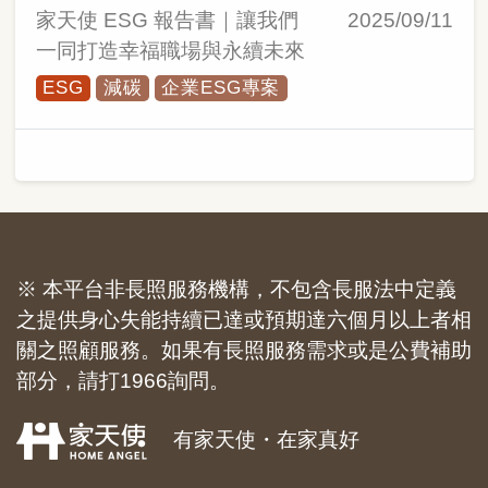
家天使 ESG 報告書｜讓我們
2025/09/11
一同打造幸福職場與永續未來
ESG
減碳
企業ESG專案
※ 本平台非長照服務機構，不包含長服法中定義
之提供身心失能持續已達或預期達六個月以上者相
關之照顧服務。如果有長照服務需求或是公費補助
部分，請打1966詢問。
有家天使・在家真好