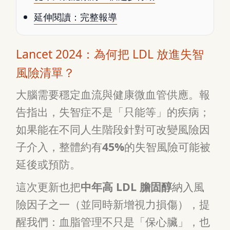
延伸閱讀：完整報導
Lancet 2024：為何把 LDL 放進失智
風險清單？
大腦需要穩定血流與健康微血管供應。報
告指出，失智症不是「只能等」的疾病；
如果能在不同人生階段針對可改變風險因
子介入，整體約有
45%
的失智風險可能被
延後或預防。
這次更新也把
中年高 LDL 膽固醇
納入風
險因子之一（並同時新增視力損傷），提
醒我們：血脂管理不只是「保心臟」，也