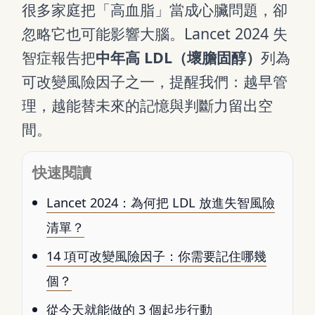
很多家庭把「高血脂」當成心臟問題，卻
忽略它也可能影響大腦。Lancet 2024 失
智症報告把
中年高 LDL（壞膽固醇）
列為
可改變風險因子之一，提醒我們：越早管
理，越能替未來的記憶與判斷力留出空
間。
快速閱讀
Lancet 2024：為何把 LDL 放進失智風險
清單？
14 項可改變風險因子：你需要記住哪幾
個？
從今天就能做的 3 個起步行動