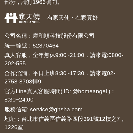
部分，請打1966詢問。
有家天使・在家真好
公司名稱：廣和順科技股份有限公司
統一編號：52870464
真人客服，全年無休9:00~21:00，請來電:
0800-
202-555
合作洽詢，平日上班8:30~17:30，請來電
02-
2758-8708
轉9
官方Line真人客服時間( ID: @homeangel )：
8:30~24:00
服務信箱: service@ghsha.com
地址：台北市信義區信義路四段391號12樓之7，
1226室