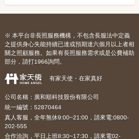
※ 本平台非長照服務機構，不包含長服法中定義
之提供身心失能持續已達或預期達六個月以上者相
關之照顧服務。如果有長照服務需求或是公費補助
部分，請打1966詢問。
有家天使・在家真好
公司名稱：廣和順科技股份有限公司
統一編號：52870464
真人客服，全年無休9:00~21:00，請來電:
0800-
202-555
合作洽詢，平日上班8:30~17:30，請來電
02-