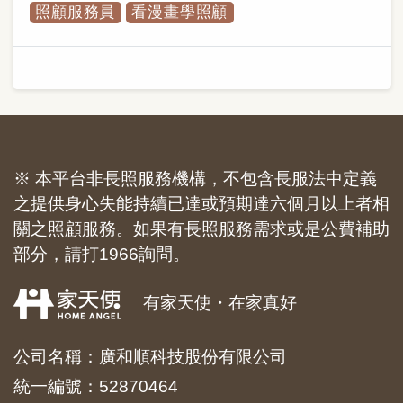
照顧服務員
看漫畫學照顧
※ 本平台非長照服務機構，不包含長服法中定義
之提供身心失能持續已達或預期達六個月以上者相
關之照顧服務。如果有長照服務需求或是公費補助
部分，請打1966詢問。
有家天使・在家真好
公司名稱：廣和順科技股份有限公司
統一編號：52870464