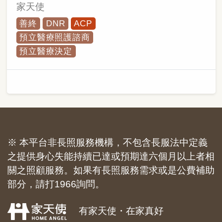
家天使
善終
DNR
ACP
預立醫療照護諮商
預立醫療決定
※ 本平台非長照服務機構，不包含長服法中定義
之提供身心失能持續已達或預期達六個月以上者相
關之照顧服務。如果有長照服務需求或是公費補助
部分，請打1966詢問。
有家天使・在家真好