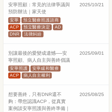
安寧照顧：常見的法律爭議與
2025/10/21
預防辦法｜家天使
安寧
預立醫療照護諮商
ACP
預立醫療決定
AD
DNR
法律糾紛
別讓最後的愛變成遺憾──安
2025/09/01
寧照顧、病人自主與善終倡議
安寧照護
安寧緩和醫療
ACP
病人自主權利
想要善終，只有DNR還不
2025/08/25
夠：帶您認識ACP，從真實
案例談安寧照護與善終準備｜